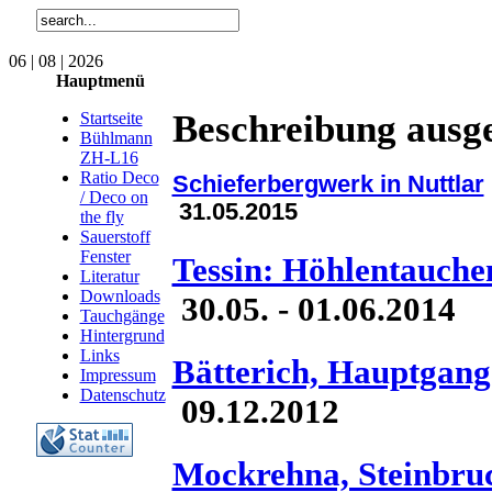
06 | 08 | 2026
Hauptmenü
Beschreibung ausg
Startseite
Bühlmann
ZH-L16
Ratio Deco
Schieferbergwerk in Nuttlar
/ Deco on
31.05.2015
the fly
Sauerstoff
Fenster
Tessin: Höhlentauchen
Literatur
Downloads
30.05. - 01.06.2014
Tauchgänge
Hintergrund
Links
Bätterich, Hauptgang
Impressum
Datenschutz
09.12.2012
Mockrehna, Steinbru